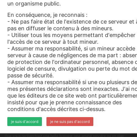
un organisme public.
En conséquence, je reconnais :
- Ne pas faire état de l'existence de ce serveur et 
Beur92
Vient de s'inscrire. Dis bonjour !
pas en diffuser le contenu à des mineurs.
- Utiliser tous les moyens permettant d'empêcher
12 Jan., 2026
l'accès de ce serveur à tout mineur.
- Assumer ma responsabilité, si un mineur accède 
Plus
serveur à cause de négligences de ma part : abse
de protection de l'ordinateur personnel, absence 
logiciel de censure, divulgation ou perte du mot d
passe de sécurité.
- Assumer ma responsabilité si une ou plusieurs d
mes présentes déclarations sont inexactes. J'ai n
News.
Remarques
Nous contacter
Mentions légales
que les éditeurs de ce site web ont particulièreme
insisté pour que je prenne connaissance des
Bienvenue sur gay-encontres.eu, le site de rencontres dédié aux
conditions d'accès décrites ci-dessus.
hommes qui souhaitent faire des rencontres authentiques, conviviales
je suis d'accord
je ne suis pas d'accord
et sans jugement.
Que vous recherchiez une belle histoire, une amitié sincère ou un plan