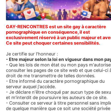
Genre:
Hétéro
Age:
44
Lieu:
GAY-RENCONTRES est un site gay à caractère
Taverny, Île-de-France, France
pornographique en conséquence, il est
Description:
exclusivement réservé à un public majeur et aver
Beur tres mate de peau athletique et sportif
Ce site peut choquer certaines sensibilités.
Déplacement:
Je me déplace
Je certifie sur l'honneur :
Voir plus
- Etre majeur selon la loi en vigueur dans mon pa
- Que les lois de mon état ou mon pays m'autorise
405 vues
consulter les pages de ce site web et que celui-ci à
droit de me transmettre de telles données.
- Etre informé du caractère pornographique du
serveur auquel j'accède.
- Je déclare n'être choqué par aucun type de sexu
et m'interdit de poursuivre les auteurs de ce site.
- Consulter ce serveur à titre personnel sans impl
de quelque manière que ce soit une société privée
Activité récente